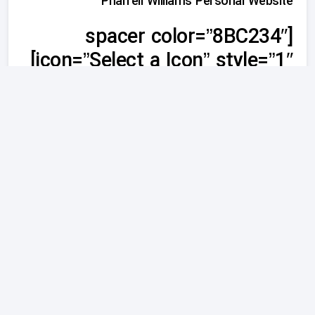
[spacer color=”8BC234″
icon=”Select a Icon” style=”1″]
Pharrell Williams Personal Website
[spacer color=”8BC234″