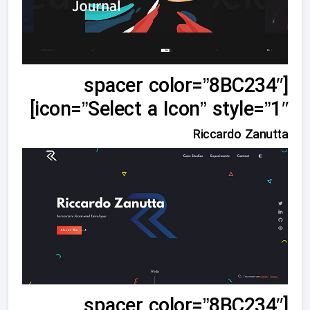
[spacer color=”8BC234″
icon=”Select a Icon” style=”1″]
Riccardo Zanutta
[spacer color=”8BC234″