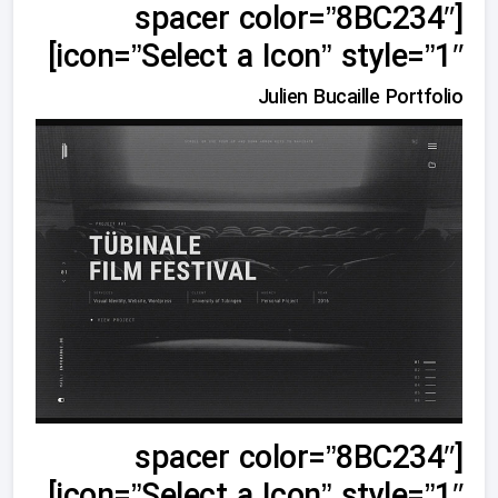
[spacer color=”8BC234″
icon=”Select a Icon” style=”1″]
Julien Bucaille Portfolio
[spacer color=”8BC234″