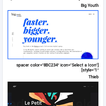
Big Youth
[spacer color=”8BC234″ icon=”Select a Icon”
style=”1″]
Thieb