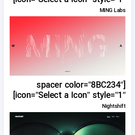
icon=”Select a Icon” style=”1″]
MING Labs
[spacer color=”8BC234″
icon=”Select a Icon” style=”1″]
Nightshift