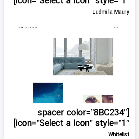
icon=”Select a Icon” style=”1″]
Ludmilla Maury
[spacer color=”8BC234″
icon=”Select a Icon” style=”1″]
Whitelist