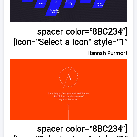
[spacer color=”8BC234″
icon=”Select a Icon” style=”1″]
Hannah Purmort
[spacer color=”8BC234″