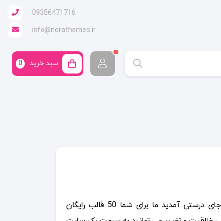
09356471716
info@norathemes.ir
سبد خرید
0
می خواهید به فرایند طراحی وبسایت سرعت ببخشید؟ بسایر خوب جای درستی آمدید ما برای شما 50 قالب رایگان