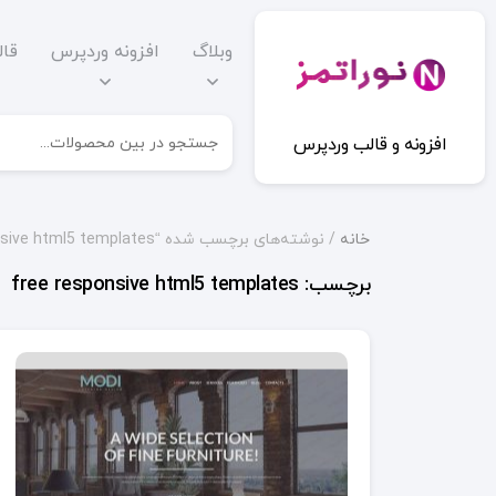
وبلاگ
افزونه وردپرس
قا
افزونه و قالب وردپرس
خانه
/ نوشته‌های برچسب شده “free responsive html5 templates”
برچسب:
free responsive html5 templates