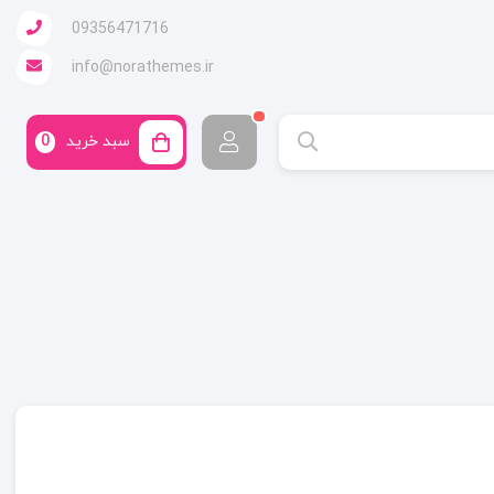
09356471716
info@norathemes.ir
سبد خرید
0