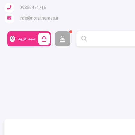
09356471716
info@norathemes.ir
سبد خرید
0